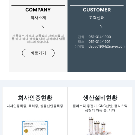
COMPANY
CUSTOMER
회사소개
고객센터
거품없는 가격과 고품질의 서비스를 제
전화
051-314-1900
품 하나 하나 정성을 다해 제작하나 납품
팩스
051-314-1901
해드리겠습니다.
이메일
dspvc1904@naver.com
바로가기
회사인증현황
생산설비현황
디자인등록증, 특허증, 실용신안등록증
플라스틱 용접기, CNC선반, 플라스틱
성형기 자동 톱, 기타